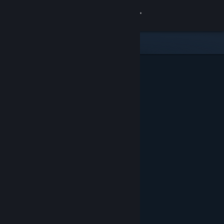
登录
商店
社区
关于
客服
更改语言
获取 Steam 手机应用
查看桌面版网站