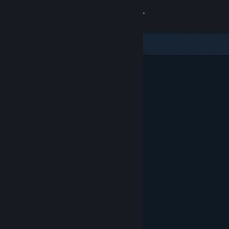
Iniciar sesión
Tienda
Comunidad
Acerca de
Soporte
Cambiar idioma
Obtener la aplicación de Steam Mobile
Ver versión clásica