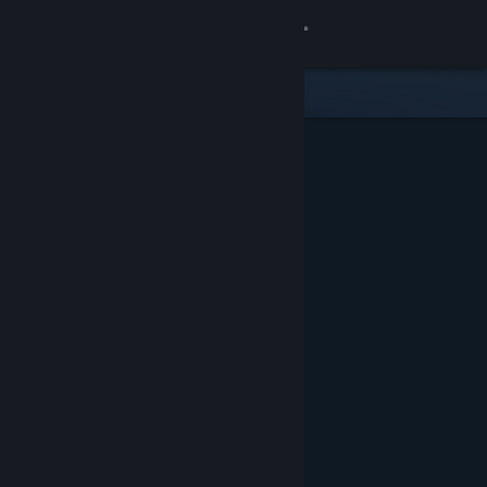
Logg inn
Butikk
Samfunn
Om
Kundestøtte
Bytt språk
Skaff deg Steam-appen på mobil
Vis skrivebordsversjon