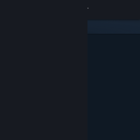
Kirjaudu sisään
Kauppa
Yhteisö
Tietoa
Tuki
Vaihda kieli
Hanki Steam-mobiilisovellus
Näytä työpöytäsivusto