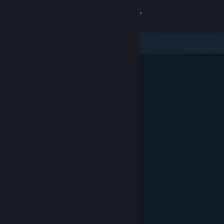
登入
商店
社群
關於
客服
變更語言
取得 Steam 行動應用程式
檢視電腦版網頁