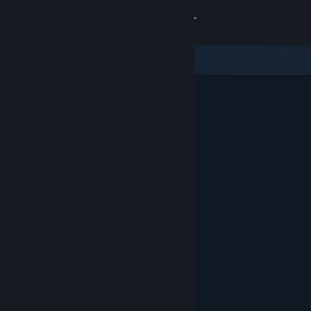
Accedi
Negozio
Comunità
Informazioni
Assistenza
Cambia la lingua
Ottieni l'app mobile di Steam
Visualizza il sito web per desktop