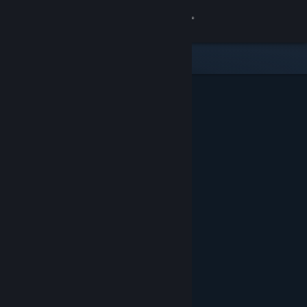
เข้าสู่ระบบ
ร้านค้า
ชุมชน
เกี่ยวกับ
ฝ่ายสนับสนุน
เปลี่ยนภาษา
รับแอป Steam แบบพกพา
ชมเว็บไซต์สำหรับเดสก์ท็อป