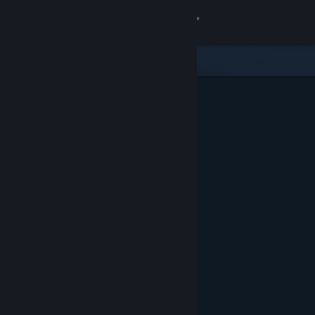
Login
Toko
Komunitas
Tentang
Bantuan
Ubah bahasa
Dapatkan Aplikasi Seluler Steam
Lihat situs web desktop