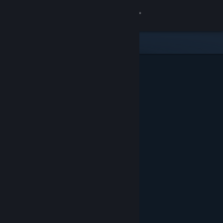
Увійти
Крамниця
Спільнота
Інформація
Підтримка
Змінити мову
Завантажити мобільний застосунок Steam
Переглянути повну версію