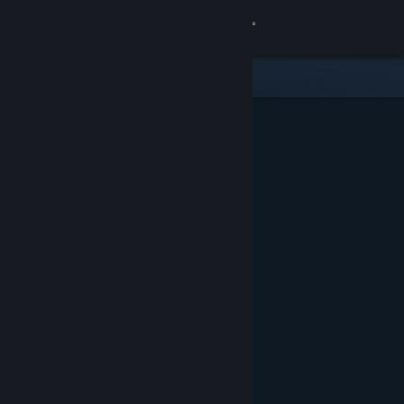
Logga in
Butik
Gemenskap
Om
Support
Byt språk
Skaffa Steams mobilapp
Se skrivbordswebbplats