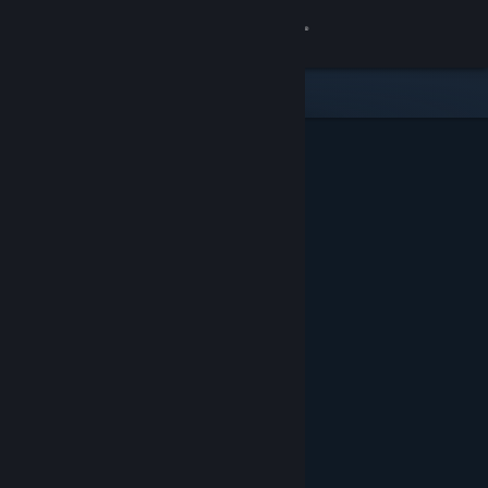
Anmelden
Shop
Community
Info
Support
Sprache ändern
Steam-Mobile-App herunterladen
Desktopversion anzeigen