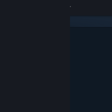
Logg inn
Butikk
Samfunn
Om
Kundestøtte
Bytt språk
Skaff deg Steam-appen på mobil
Vis skrivebordsversjon