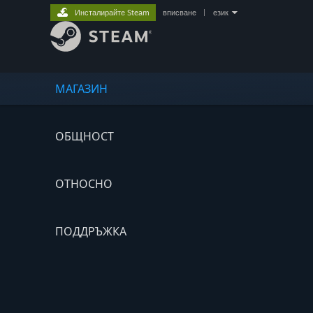
Инсталирайте Steam
вписване
|
език
МАГАЗИН
ОБЩНОСТ
ОТНОСНО
ПОДДРЪЖКА