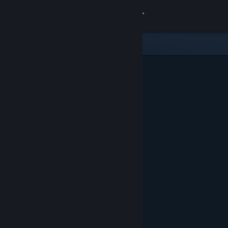
Giriş yap
Mağaza
Topluluk
Hakkında
Destek
Dili değiştir
Steam mobil uygulamasını yükle
Masaüstü internet sitesini görüntüle