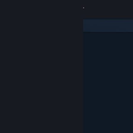
Đăng nhập
Cửa hàng
Cộng đồng
Thông tin
Hỗ trợ
Thay đổi ngôn ngữ
Cài ứng dụng Steam di động
Xem web cho desktop