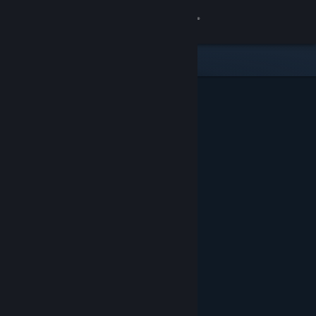
登入
商店
社群
關於
客服
變更語言
取得 Steam 行動應用程式
檢視電腦版網頁