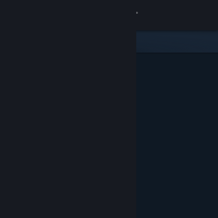
Logga in
Butik
Gemenskap
Om
Support
Byt språk
Skaffa Steams mobilapp
Se skrivbordswebbplats