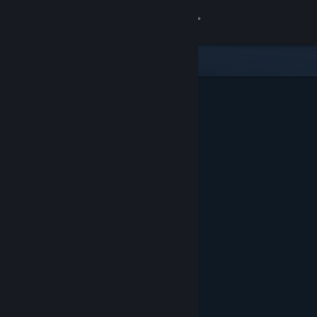
Iniciar sesión
Tienda
Comunidad
Acerca de
Soporte
Cambiar idioma
Descargar Steam Mobile
Ver versión clásica