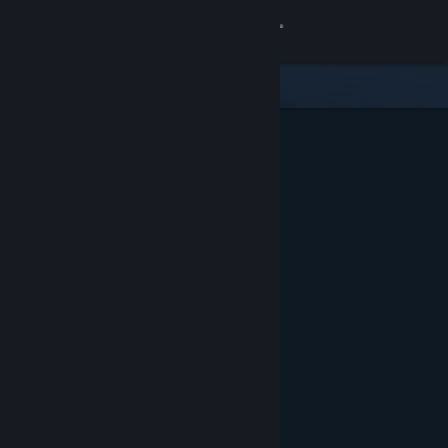
Zaloguj się
Sklep
Społeczność
Informacje
Wsparcie
Zmień język
Pobierz aplikację mobilną Steam
Wersja przeglądarkowa