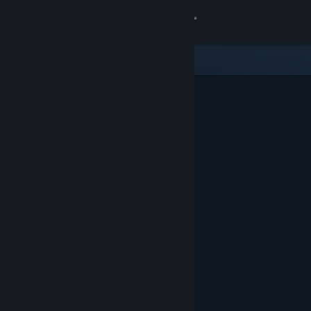
Sign in
Gedung
Komuniti
Tentang
Sokongan
Ubah bahasa
Dapatkan Steam Mobile App
Lihat laman web desktop