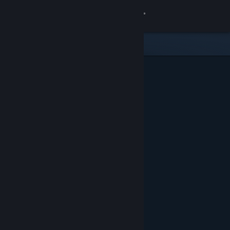
Accedi
Negozio
Comunità
Informazioni
Assistenza
Cambia la lingua
Ottieni l'app mobile di Steam
Visualizza il sito web per desktop