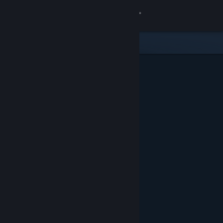
Inloggen
Winkel
Community
Over
Ondersteuning
Taal wijzigen
Download de mobiele Steam-app
Desktopwebsite weergeven