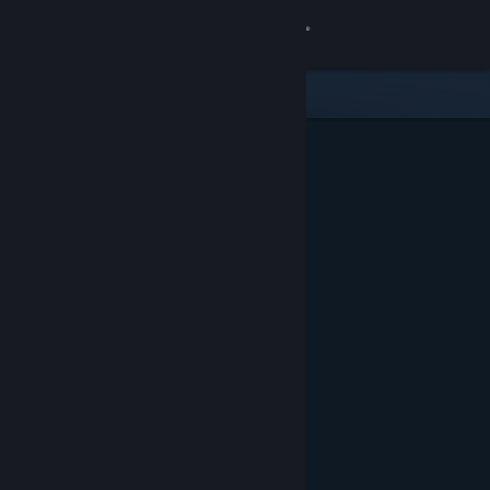
Iniciar sesión
Tienda
Comunidad
Acerca de
Soporte
Cambiar idioma
Descargar Steam Mobile
Ver versión clásica