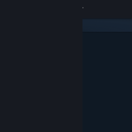
登入
商店
社群
關於
客服
變更語言
取得 Steam 行動應用程式
檢視電腦版網頁