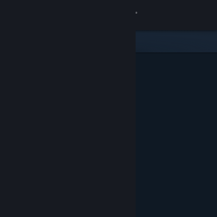
Вписване
Магазин
Общност
Относно
Поддръжка
Смяна на езика
Сдобийте се с мобилното Steam приложение
Преглед на сайта за настолни компютри