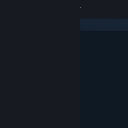
Вписване
Магазин
Общност
Относно
Поддръжка
Смяна на езика
Сдобийте се с мобилното Steam приложение
Преглед на сайта за настолни компютри