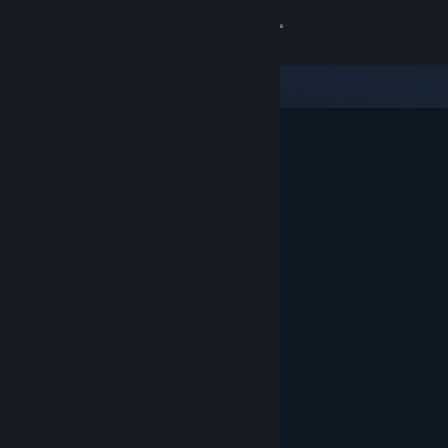
Logga in
Butik
Gemenskap
Om
Support
Byt språk
Skaffa Steams mobilapp
Se skrivbordswebbplats