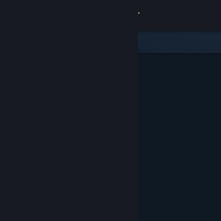
Iniciar sesión
Tienda
Comunidad
Acerca de
Soporte
Cambiar idioma
Descargar Steam Mobile
Ver versión clásica