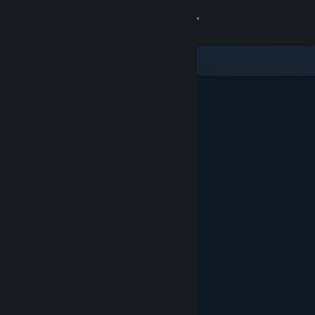
Inloggen
Winkel
Community
Over
Ondersteuning
Taal wijzigen
Download de mobiele Steam-app
Desktopwebsite weergeven