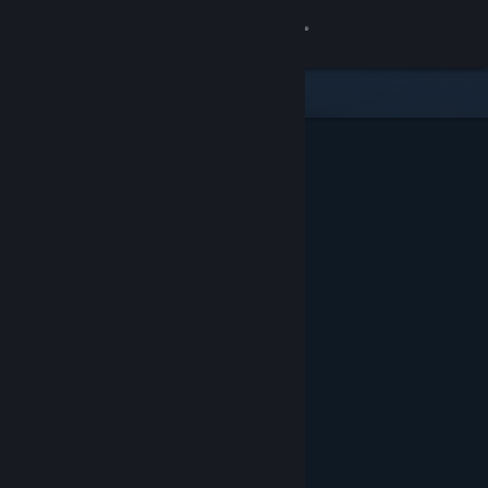
Giriş yap
Mağaza
Topluluk
Hakkında
Destek
Dili değiştir
Steam mobil uygulamasını yükle
Masaüstü internet sitesini görüntüle