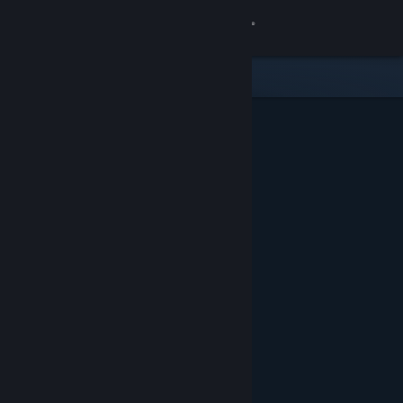
Sign in
Gedung
Komuniti
Tentang
Sokongan
Ubah bahasa
Dapatkan Steam Mobile App
Lihat laman web desktop