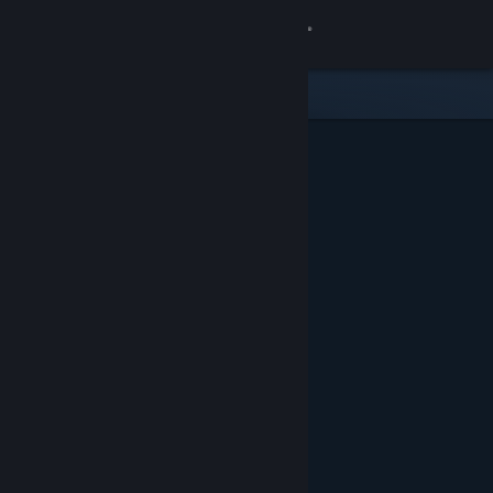
로그인
상점
커뮤니티
정보
지원
언어 변경
Steam 모바일 앱 다운로드
PC 웹사이트 보기