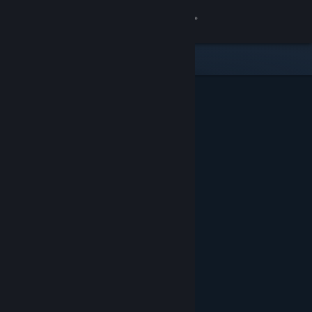
Iniciar sesión
Tienda
Comunidad
Acerca de
Soporte
Cambiar idioma
Obtener la aplicación de Steam Mobile
Ver versión clásica