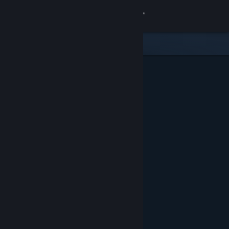
Accedi
Negozio
Comunità
Informazioni
Assistenza
Cambia la lingua
Ottieni l'app mobile di Steam
Visualizza il sito web per desktop