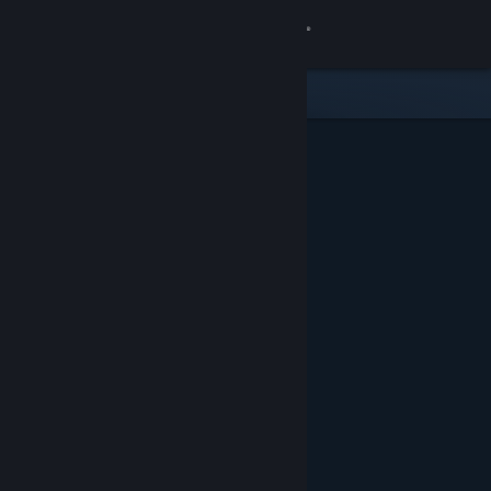
Anmelden
Shop
Community
Info
Support
Sprache ändern
Steam-Mobile-App herunterladen
Desktopversion anzeigen