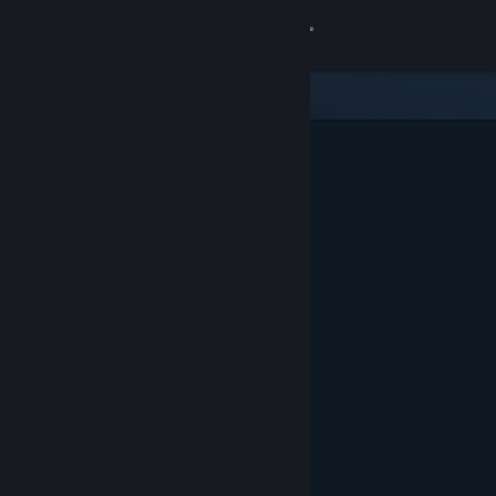
Kirjaudu sisään
Kauppa
Yhteisö
Tietoa
Tuki
Vaihda kieli
Hanki Steam-mobiilisovellus
Näytä työpöytäsivusto