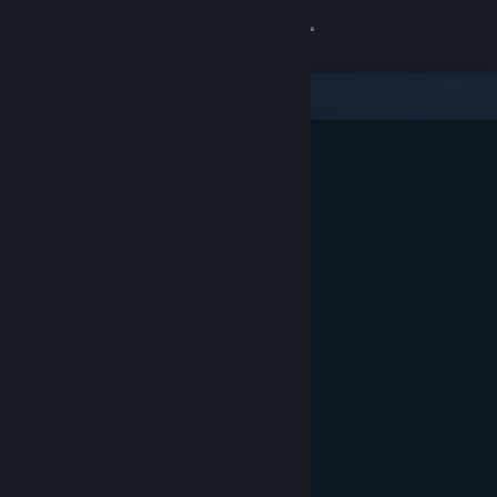
Zaloguj się
Sklep
Społeczność
Informacje
Wsparcie
Zmień język
Pobierz aplikację mobilną Steam
Wersja przeglądarkowa