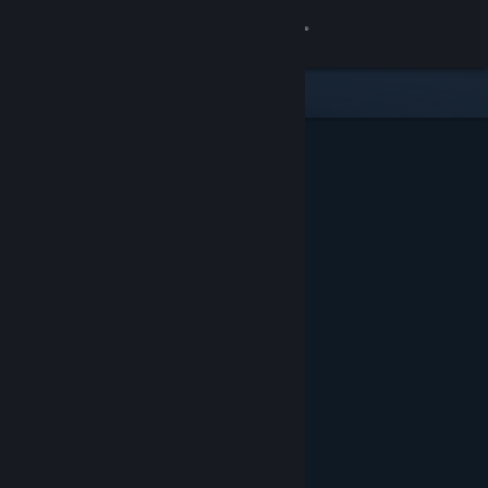
Iniciar sesión
Tienda
Comunidad
Acerca de
Soporte
Cambiar idioma
Obtener la aplicación de Steam Mobile
Ver versión clásica