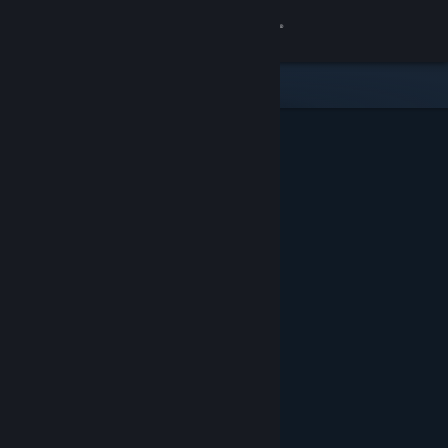
Accedi
Negozio
Comunità
Informazioni
Assistenza
Cambia la lingua
Ottieni l'app mobile di Steam
Visualizza il sito web per desktop