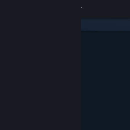
Đăng nhập
Cửa hàng
Cộng đồng
Thông tin
Hỗ trợ
Thay đổi ngôn ngữ
Cài ứng dụng Steam di động
Xem web cho desktop