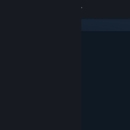
Conectează-te
Magazin
Comunitate
Despre
Asistență
Schimbă limba
Obține aplicația Steam pentru dispozitive mobile
Vezi site în versiunea pentru desktop