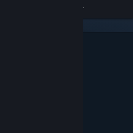
登录
商店
社区
关于
客服
更改语言
获取 Steam 手机应用
查看桌面版网站