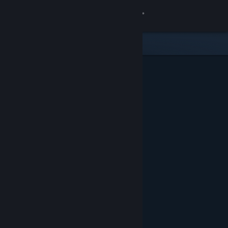
Accedi
Negozio
Comunità
Informazioni
Assistenza
Cambia la lingua
Ottieni l'app mobile di Steam
Visualizza il sito web per desktop