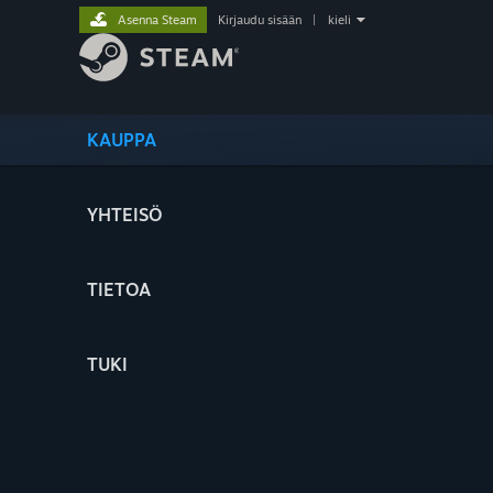
Asenna Steam
Kirjaudu sisään
|
kieli
KAUPPA
YHTEISÖ
TIETOA
TUKI