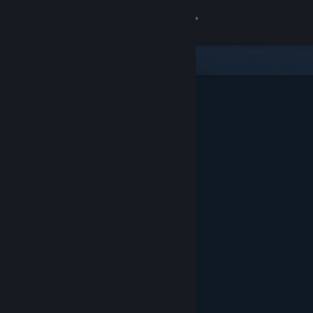
เข้าสู่ระบบ
ร้านค้า
ชุมชน
เกี่ยวกับ
ฝ่ายสนับสนุน
เปลี่ยนภาษา
รับแอป Steam แบบพกพา
ชมเว็บไซต์สำหรับเดสก์ท็อป