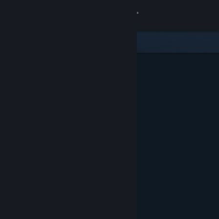
Sign in
Gedung
Komuniti
Tentang
Sokongan
Ubah bahasa
Dapatkan Steam Mobile App
Lihat laman web desktop