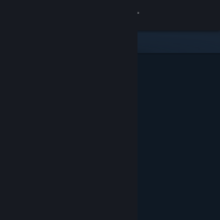
Přihlásit se
Obchod
Komunita
Informace
Podpora
Změnit jazyk
Mobilní aplikace služby Steam
Desktopová verze stránky