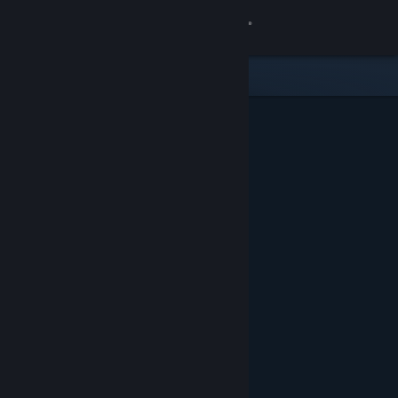
Iniciar sessão
Loja
Comunidade
Sobre
Apoio
Alterar idioma
Instala a app móvel do Steam
Ver versão para computadores