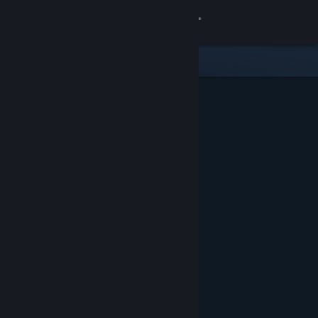
Logg inn
Butikk
Samfunn
Om
Kundestøtte
Bytt språk
Skaff deg Steam-appen på mobil
Vis skrivebordsversjon