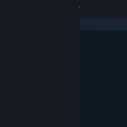
Kirjaudu sisään
Kauppa
Yhteisö
Tietoa
Tuki
Vaihda kieli
Hanki Steam-mobiilisovellus
Näytä työpöytäsivusto